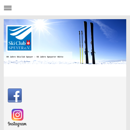
99 Jahre Skiclub Speyer - 55 Jahre Speyerer Hütte