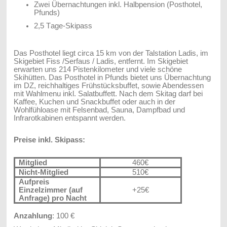
Zwei Übernachtungen inkl. Halbpension (Posthotel,
Pfunds)
2,5 Tage-Skipass
Das Posthotel liegt circa 15 km von der Talstation Ladis, im
Skigebiet Fiss /Serfaus / Ladis, entfernt. Im Skigebiet
erwarten uns 214 Pistenkilometer und viele schöne
Skihütten. Das Posthotel in Pfunds bietet uns Übernachtung
im DZ, reichhaltiges Frühstücksbuffet, sowie Abendessen
mit Wahlmenu inkl. Salatbuffett. Nach dem Skitag darf bei
Kaffee, Kuchen und Snackbuffet oder auch in der
Wohlfühloase mit Felsenbad, Sauna, Dampfbad und
Infrarotkabinen entspannt werden.
Preise inkl. Skipass:
Mitglied
460€
Nicht-Mitglied
510€
Aufpreis
Einzelzimmer (auf
+25€
Anfrage) pro Nacht
Anzahlung
: 100 €