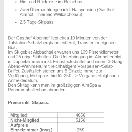
Hin- und Rückreise im
Reisebus
Zwei Übernachtungen inkl. Halbpension (Gasthof
Almhof, Thierbach/Wildschönau)
2,5 Tage-Skipass
Der Gasthof Alpenhof liegt circa 10 Minuten von der
Talstation Schatzbergbahn entfernt, Transfer im eigenen
Bus.
Im Skigebiet Alpbachtal erwarten uns 109 Pistenkilometer
und 25 urige Skihütten. Die Unterbringung im Almhof erfolgt
in Doppelzimmern inkl. Frühstücksbuffet und einem 3-Gang-
Abend-Wahlmenü mit reichhaltigem Vorspeisen-/Salat-
Buffet. Zusätzlich stehen uns 5 Einzelzimmer zur
Verfügung, Mehrpreis hierfür 25€ --> Vergabe erfolgt nach
Anmeldedatum.
Den Skitag kann man im großzügigen AlmSpa &
Panoramahallenbad abrunden.
Preise inkl. Skipass:
Mitglied
465€
Nicht-Mitglied
515€
Aufpreis
Einzelzimmer (insg.)
25€